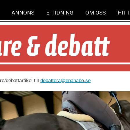
ANNONS
E-TIDNING
OM OSS
HITT
e/debattartikel till
debattera@enahabo.se