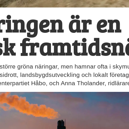
ingen är en
sk framtidsn
större gröna näringar, men hamnar ofta i skym
idrott, landsbygdsutveckling och lokalt företa
nterpartiet Håbo, och Anna Tholander, ridlärar