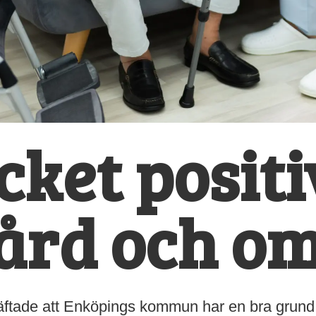
ket positi
ård och o
äftade att Enköpings kommun har en bra grund i