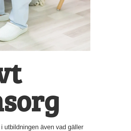
vt
msorg
 utbildningen även vad gäller