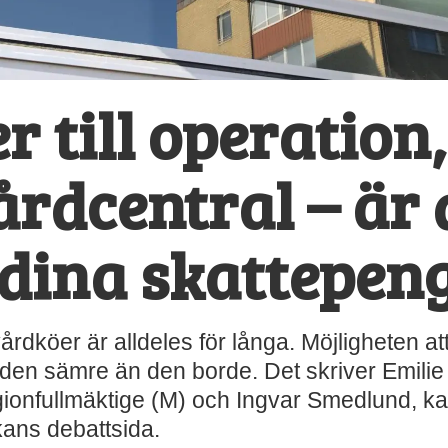
 till operation,
årdcentral – är 
 dina skattepen
dköer är alldeles för långa. Möjligheten att
är den sämre än den borde. Det skriver Emili
onfullmäktige (M) och Ingvar Smedlund, kand
kans debattsida.