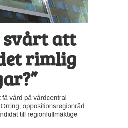
 svårt att
det rimlig
gar?”
 få vård på vårdcentral
e Orring, oppositionsregionråd
idat till regionfullmäktige