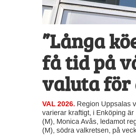
”Långa köer
få tid på v
valuta för
VAL 2026.
Region Uppsalas vår
varierar kraftigt, i Enköping 
(M), Monica Avås, ledamot regi
(M), södra valkretsen, på vec