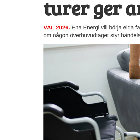
turer ger a
VAL 2026.
Ena Energi vill börja elda f
om någon överhuvudtaget styr händelseu