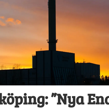
köping: ”Nya Ena