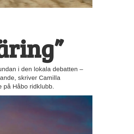
äring”
undan i den lokala debatten –
gande, skriver Camilla
e på Håbo ridklubb.