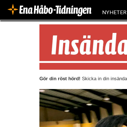
NYHETER
Insändare
/
debatt
Gör din röst hörd!
Skicka in din insändar