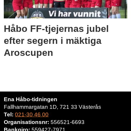
Håbo FF-tjejernas jubel
efter segern i mäktiga
Aroscupen
Ena Håbo-tidningen
Fallhammargatan 1D, 721 33 Västerås
Tel:
021-30 46 00
Organisationsnr:
556521-6693
Bankgiro:
559427-7971