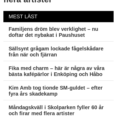
MEST LÄST
Familjens dröm blev verklighet – nu
doftar det nybakat i Paushuset
Sällsynt grågam lockade fågelskådare
från när och fjärran
Fika med charm – här är några av våra
bästa kafépärlor i Enköping och Håbo
Kim Amb tog tionde SM-guldet – efter
fyra års skadekamp
Måndagskväll i Skolparken fyller 60 år
och firar med flera artister