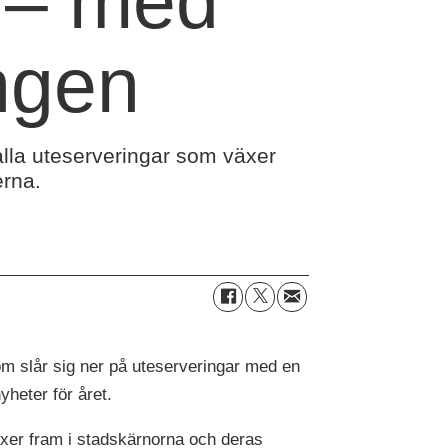
g – med
ongen
 alla uteserveringar som växer
erna.
m slår sig ner på uteserveringar med en
yheter för året.
växer fram i stadskärnorna och deras