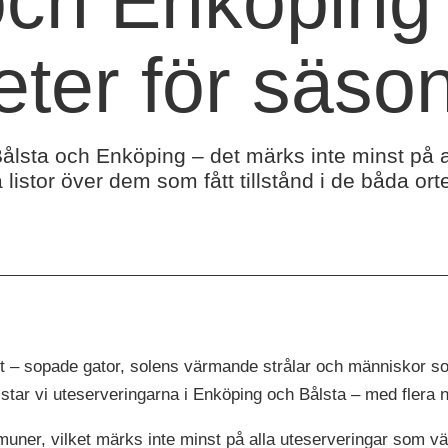
 och Enköpin
heter för säs
i Bålsta och Enköping – det märks inte minst på
 listor över dem som fått tillstånd i de båda ort
t – sopade gator, solens värmande strålar och människor so
listar vi uteserveringarna i Enköping och Bålsta – med flera n
mmuner, vilket märks inte minst på alla uteserveringar som 