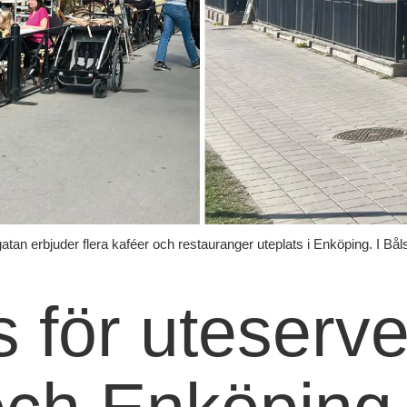
an erbjuder flera kaféer och restauranger uteplats i Enköping. I Bålst
s för uteserv