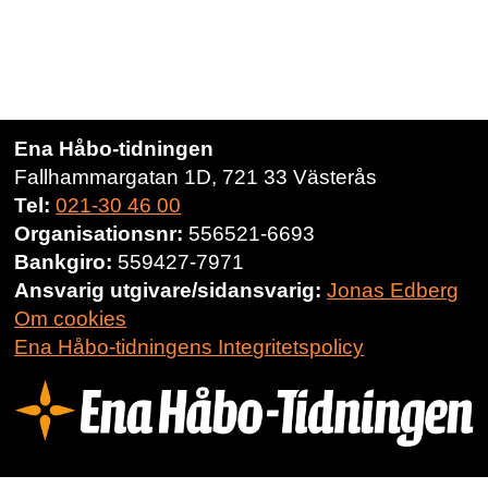
Ena Håbo-tidningen
Fallhammargatan 1D, 721 33 Västerås
Tel:
021-30 46 00
Organisationsnr:
556521-6693
Bankgiro:
559427-7971
Ansvarig utgivare/sidansvarig:
Jonas Edberg
Om cookies
Ena Håbo-tidningens Integritetspolicy