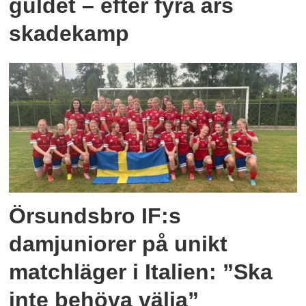
guldet – efter fyra års
skadekamp
Örsundsbro IF:s
damjuniorer på unikt
matchläger i Italien: ”Ska
inte behöva välja”