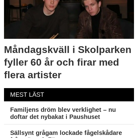
Måndagskväll i Skolparken
fyller 60 år och firar med
flera artister
MEST LÄST
Familjens dröm blev verklighet – nu
doftar det nybakat i Paushuset
Sällsynt grågam lockade fågelskådare