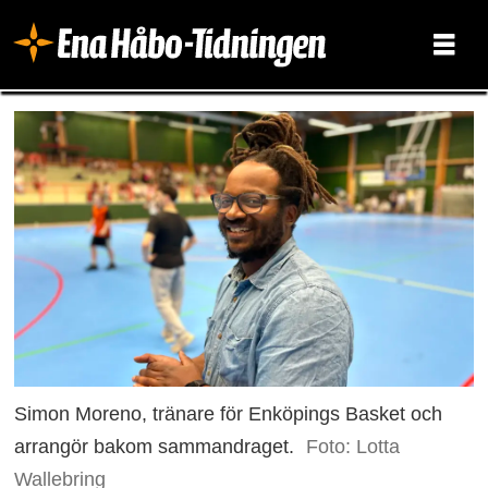
Simon Moreno, tränare för Enköpings Basket och
arrangör bakom sammandraget.
Foto: Lotta
Wallebring