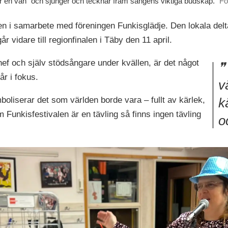
ver en vän" och sjunger och tecknar fram sångens viktiga budskap.
Fo
 i samarbete med föreningen Funkisglädje. Den lokala deltä
r vidare till regionfinalen i Täby den 11 april.
hef och själv stödsångare under kvällen, är det något
r i fokus.
v
mboliserar det som världen borde vara – fullt av kärlek,
k
 Funkisfestivalen är en tävling så finns ingen tävling
o