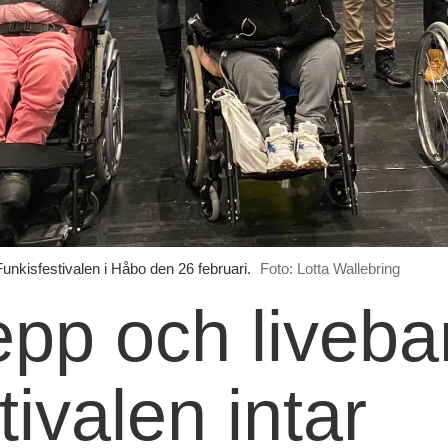
unkisfestivalen i Håbo den 26 februari.
Foto: Lotta Wallebring
epp och liveba
ivalen intar