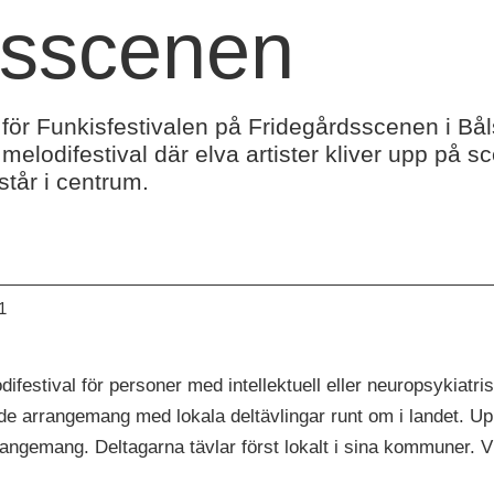
dsscenen
för Funkisfestivalen på Fridegårdsscenen i Bålst
e melodifestival där elva artister kliver upp på
står i centrum.
1
difestival för personer med intellektuell eller neuropsykiatr
kande arrangemang med lokala deltävlingar runt om i landet. 
rangemang. Deltagarna tävlar först lokalt i sina kommuner. Vi