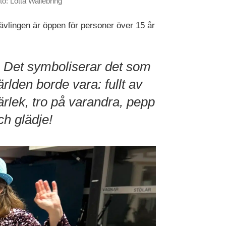
to: Lotta Wallebring
vlingen är öppen för personer över 15 år
Det symboliserar det som
ärlden borde vara: fullt av
ärlek, tro på varandra, pepp
ch glädje!