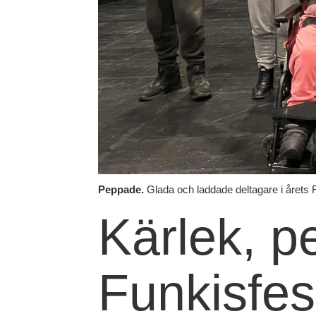
Peppade.
Glada och laddade deltagare i årets F
Kärlek, p
Funkisfest