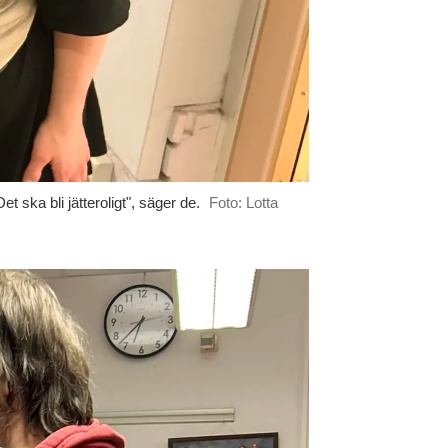
 ska bli jätteroligt", säger de.
Foto: Lotta