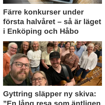
Färre konkurser under
första halvåret – så är läget
i Enköping och Håbo
Gyttring släpper ny skiva:
”En lång resa som äntligen