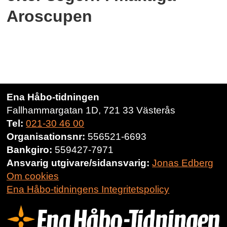
Aroscupen
Ena Håbo-tidningen
Fallhammargatan 1D, 721 33 Västerås
Tel:
021-30 46 00
Organisationsnr:
556521-6693
Bankgiro:
559427-7971
Ansvarig utgivare/sidansvarig:
Jonas Edberg
Om cookies
Ena Håbo-tidningens Integritetspolicy