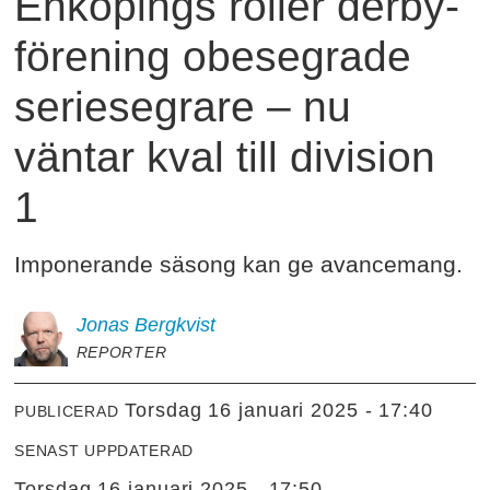
Enköpings roller derby-
förening obesegrade
seriesegrare – nu
väntar kval till division
1
Imponerande säsong kan ge avancemang.
Jonas
Bergkvist
REPORTER
torsdag 16 januari 2025 - 17:40
PUBLICERAD
SENAST UPPDATERAD
torsdag 16 januari 2025 - 17:50