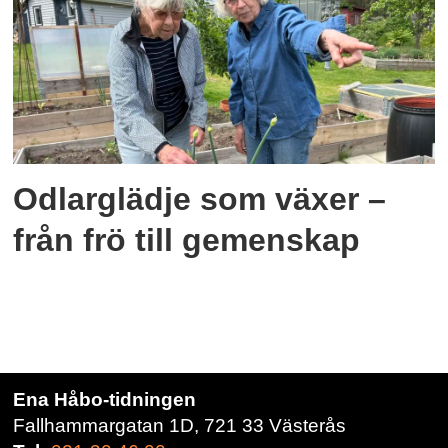
Odlarglädje som växer –
från frö till gemenskap
Ena Håbo-tidningen
Fallhammargatan 1D, 721 33 Västerås