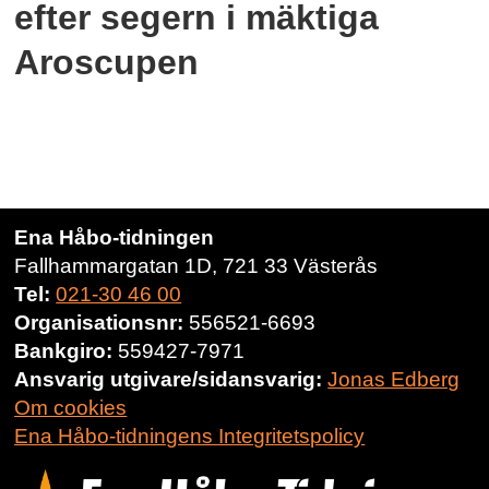
efter segern i mäktiga
Aroscupen
Ena Håbo-tidningen
Fallhammargatan 1D, 721 33 Västerås
Tel:
021-30 46 00
Organisationsnr:
556521-6693
Bankgiro:
559427-7971
Ansvarig utgivare/sidansvarig:
Jonas Edberg
Om cookies
Ena Håbo-tidningens Integritetspolicy