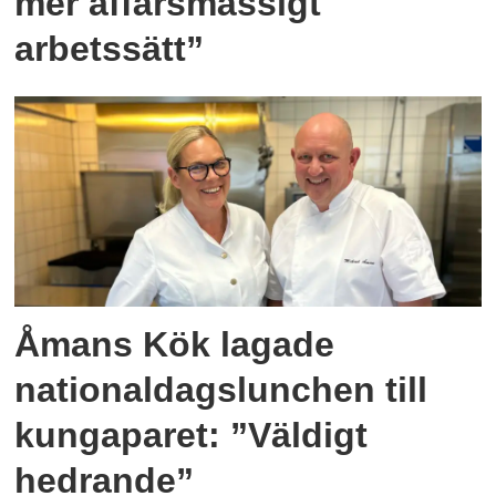
mer affärsmässigt
arbetssätt”
Åmans Kök lagade
nationaldagslunchen till
kungaparet: ”Väldigt
hedrande”