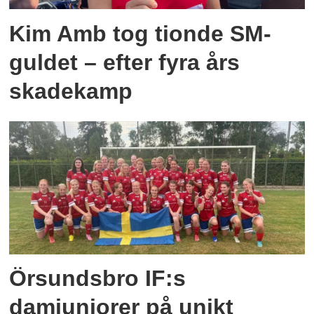
Kim Amb tog tionde SM-
guldet – efter fyra års
skadekamp
Örsundsbro IF:s
damjuniorer på unikt