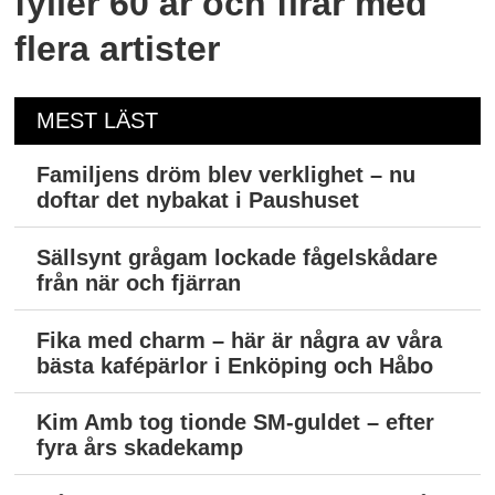
fyller 60 år och firar med
flera artister
MEST LÄST
Familjens dröm blev verklighet – nu
doftar det nybakat i Paushuset
Sällsynt grågam lockade fågelskådare
från när och fjärran
Fika med charm – här är några av våra
bästa kafépärlor i Enköping och Håbo
Kim Amb tog tionde SM-guldet – efter
fyra års skadekamp