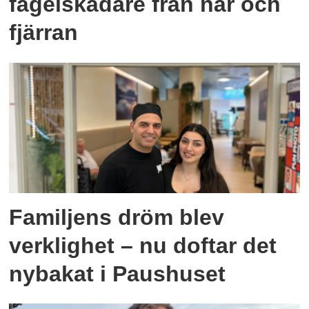
fågelskådare från när och
fjärran
Familjens dröm blev
verklighet – nu doftar det
nybakat i Paushuset