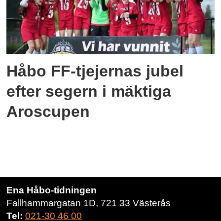
Håbo FF-tjejernas jubel
efter segern i mäktiga
Aroscupen
Ena Håbo-tidningen
Fallhammargatan 1D, 721 33 Västerås
Tel:
021-30 46 00