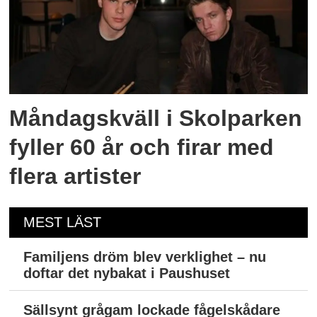
Måndagskväll i Skolparken
fyller 60 år och firar med
flera artister
MEST LÄST
Familjens dröm blev verklighet – nu
doftar det nybakat i Paushuset
Sällsynt grågam lockade fågelskådare