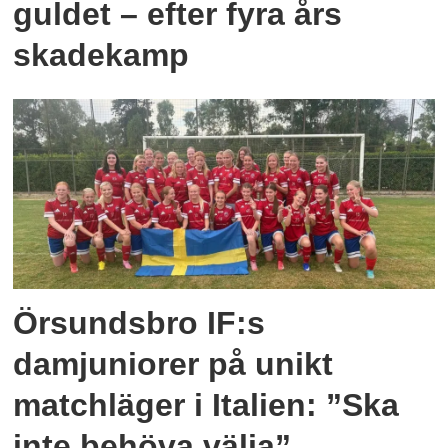
guldet – efter fyra års
skadekamp
Örsundsbro IF:s
damjuniorer på unikt
matchläger i Italien: ”Ska
inte behöva välja”