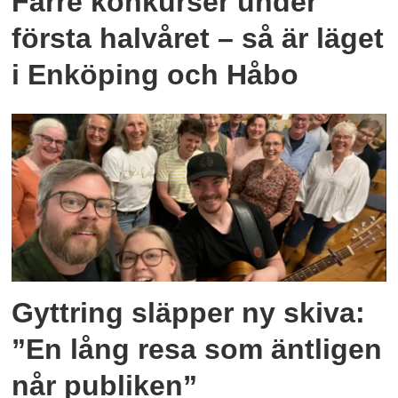
Färre konkurser under
första halvåret – så är läget
i Enköping och Håbo
Gyttring släpper ny skiva:
”En lång resa som äntligen
når publiken”