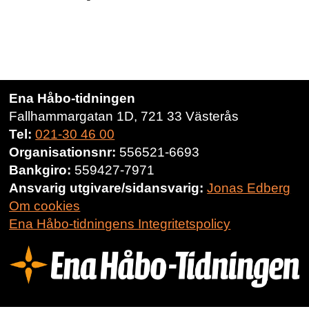
Ena Håbo-tidningen
Fallhammargatan 1D, 721 33 Västerås
Tel:
021-30 46 00
Organisationsnr:
556521-6693
Bankgiro:
559427-7971
Ansvarig utgivare/sidansvarig:
Jonas Edberg
Om cookies
Ena Håbo-tidningens Integritetspolicy