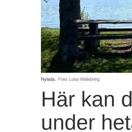
Nylada.
Foto: Lotta Wallebring
Här kan d
under he