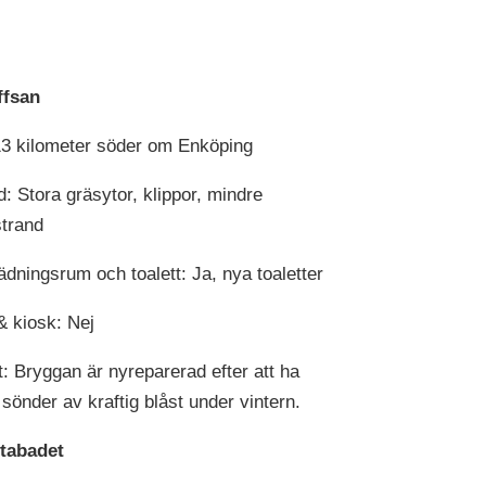
ffsan
13 kilometer söder om Enköping
d: Stora gräsytor, klippor, mindre
trand
dningsrum och toalett: Ja, nya toaletter
& kiosk: Nej
t: Bryggan är nyreparerad efter att ha
s sönder av kraftig blåst under vintern.
tabadet