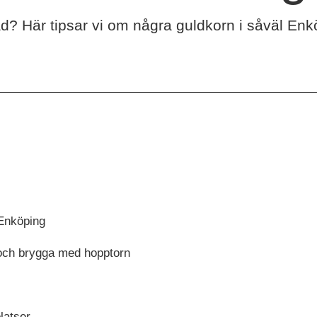
d? Här tipsar vi om några guldkorn i såväl En
 Enköping
 och brygga med hopptorn
latser