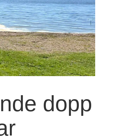
kande dopp
ar