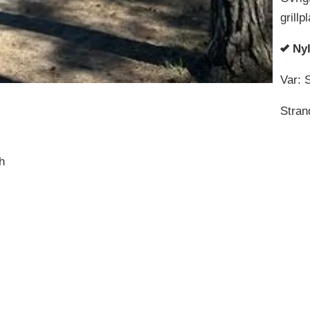
grillpl
Ny
Var: 
Stran
h