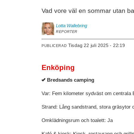
Vad vore väl en sommar utan ba
Lotta
Wallebring
REPORTER
tisdag 22 juli 2025 - 22:19
PUBLICERAD
Enköping
Bredsands camping
Var: Fem kilometer sydväst om centrala
Strand: Lång sandstrand, stora gräsytor
Omklädningsrum och toalett: Ja
Kafé & kiosk: Kiosk, restaurang och grillp