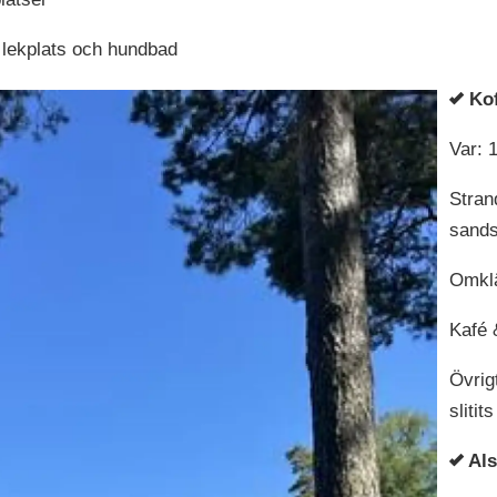
y lekplats och hundbad
Ko
Var: 
Stran
sands
Omklä
Kafé 
Övrig
slitit
Als