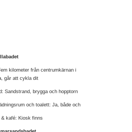
llabadet
Fem kilometer från centrumkärnan i
, går att cykla dit
d: Sandstrand, brygga och hopptorn
dningsrum och toalett: Ja, både och
 & kafé: Kiosk finns
lmarsandsbadet