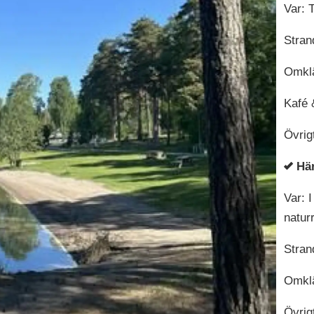
Var: 
Stran
Omklä
Kafé 
Övrig
Hä
Var: 
natur
Stran
Omklä
Övrig