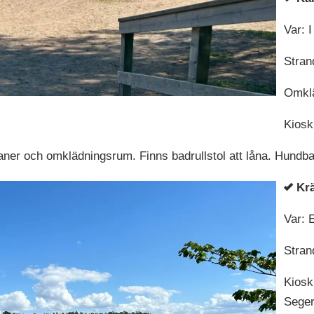
Var: 
Stran
Omklä
Kiosk
ner och omklädningsrum. Finns badrullstol att låna. Hundbad
Kr
Var: 
Stran
Kiosk
Seger