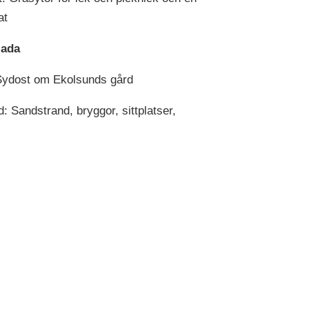
at
lada
Sydost om Ekolsunds gård
d: Sandstrand, bryggor, sittplatser,