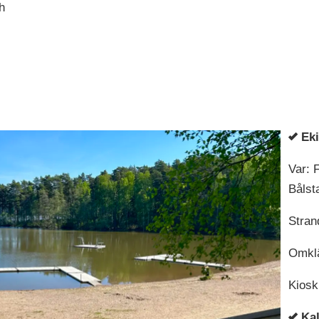
h
Eki
Var: 
Bålsta
Stran
Omklä
Kiosk
Ka