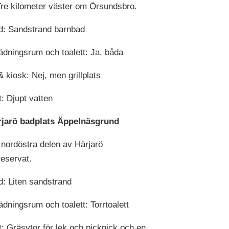
Tre kilometer väster om Örsundsbro.
d: Sandstrand barnbad
dningsrum och toalett: Ja, båda
& kiosk: Nej, men grillplats
t: Djupt vatten
rjarö badplats Äppelnäs­grund
I nordöstra delen av Härjarö
reservat.
d: Liten sandstrand
dningsrum och toalett: Torrtoalett
t: Gräsytor för lek och picknick och en