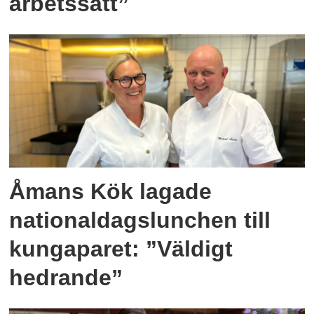
arbetssätt”
Åmans Kök lagade
nationaldagslunchen till
kungaparet: ”Väldigt
hedrande”