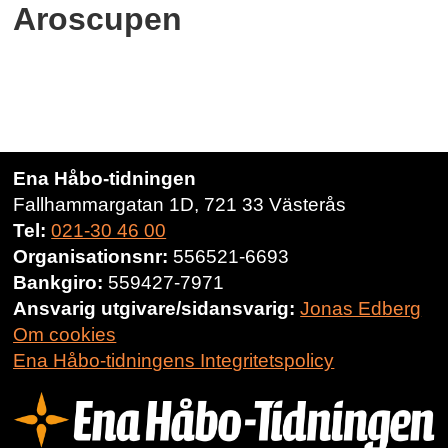
Aroscupen
Ena Håbo-tidningen
Fallhammargatan 1D, 721 33 Västerås
Tel:
021-30 46 00
Organisationsnr:
556521-6693
Bankgiro:
559427-7971
Ansvarig utgivare/sidansvarig:
Jonas Edberg
Om cookies
Ena Håbo-tidningens Integritetspolicy