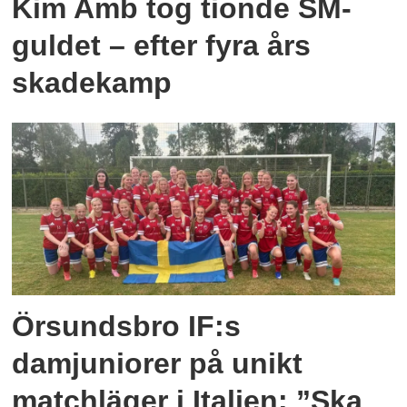
Kim Amb tog tionde SM-
guldet – efter fyra års
skadekamp
Örsundsbro IF:s
damjuniorer på unikt
matchläger i Italien: ”Ska