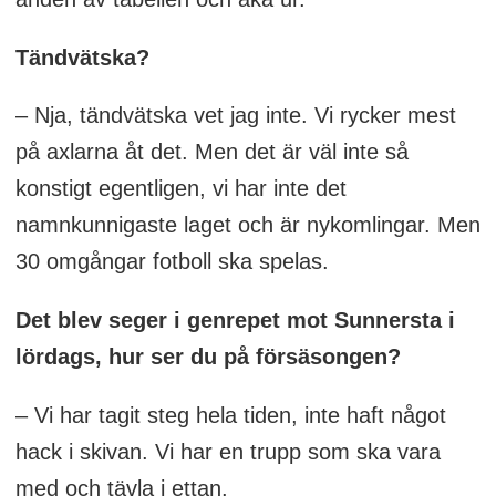
IFK Haninge från div 2)
Tändvätska?
IFK Stocksund
– Nja, tändvätska vet jag inte. Vi rycker mest
Karlbergs BK
på axlarna åt det. Men det är väl inte så
Nordic United FC
konstigt egentligen, vi har inte det
namnkunnigaste laget och är nykomlingar. Men
Sollentuna FK
30 omgångar fotboll ska spelas.
Team TG (från div 2)
Det blev seger i genrepet mot Sunnersta i
lördags, hur ser du på försäsongen?
Vasalund IF
– Vi har tagit steg hela tiden, inte haft något
Örebro Syrianska IF
hack i skivan. Vi har en trupp som ska vara
med och tävla i ettan.