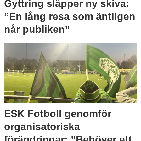
Gyttring släpper ny skiva:
”En lång resa som äntligen
når publiken”
ESK Fotboll genomför
organisatoriska
förändringar: ”Behöver ett