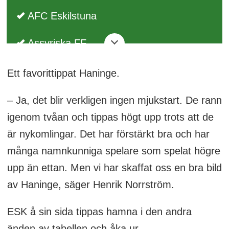
AFC Eskilstuna
Assyriska FF
Enköpings SK (från div 2)
Ett favorittippat Haninge.
FC Arlanda (från div 2)
– Ja, det blir verkligen ingen mjukstart. De rann
igenom tvåan och tippas högt upp trots att de
FC Stockholm
är nykomlingar. Det har förstärkt bra och har
många namnkunniga spelare som spelat högre
Gefle IF (från Superettan)
upp än ettan. Men vi har skaffat oss en bra bild
Hammarby TFF
av Haninge, säger Henrik Norrström.
IF Karlstad Fotboll
ESK å sin sida tippas hamna i den andra
änden av tabellen och åka ur.