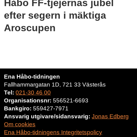
Håbo FF-tjejernas jubel
efter segern i mäktiga
Aroscupen
Ena Håbo-tidningen
Fallhammargatan 1D, 721 33 Västerås
Tel:
021-30 46 00
Organisationsnr:
556521-6693
Bankgiro:
559427-7971
Ansvarig utgivare/sidansvarig:
Jonas Edberg
Om cookies
Ena Håbo-tidningens Integritetspolicy