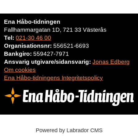
Ena Håbo-tidningen
Fallhammargatan 1D, 721 33 Västerås
Tel:
021-30 46 00
Organisationsnr:
556521-6693
Bankgiro:
559427-7971
Ansvarig utgivare/sidansvarig:
Jonas Edberg
Om cookies
Ena Håbo-tidningens Integritetspolicy
Powered by Labrador CMS