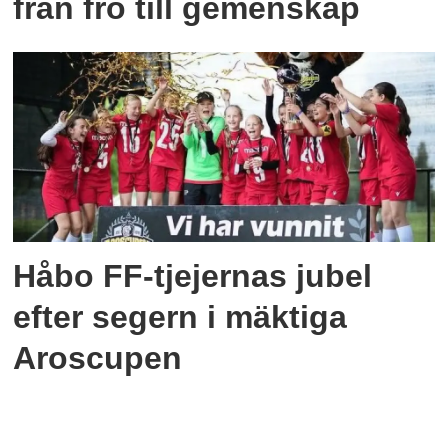
från frö till gemenskap
Håbo FF-tjejernas jubel
efter segern i mäktiga
Aroscupen