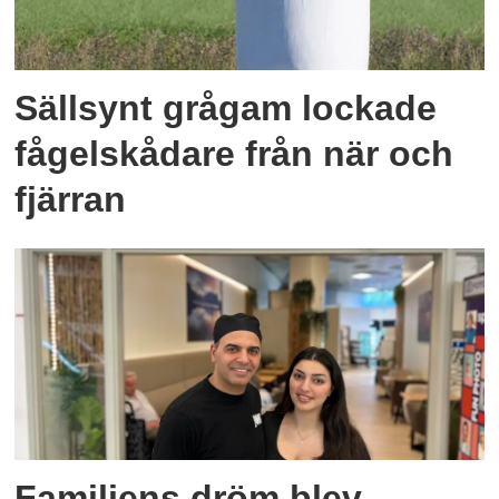
Sällsynt grågam lockade
fågelskådare från när och
fjärran
Familjens dröm blev