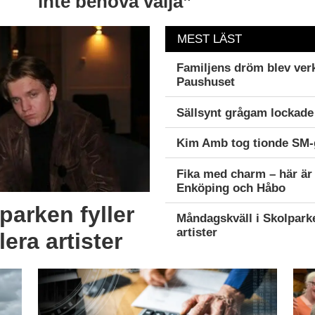
inte behöva välja”
MEST LÄST
Familjens dröm blev verk
Paushuset
Sällsynt grågam lockade 
Kim Amb tog tionde SM-g
Fika med charm – här är 
Enköping och Håbo
parken fyller
Måndagskväll i Skolparken
artister
lera artister