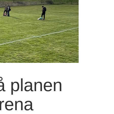
å planen
arena