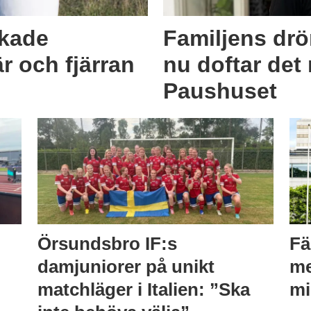
ckade
Familjens drö
r och fjärran
nu doftar det 
Paushuset
Örsundsbro IF:s
Fä
damjuniorer på unikt
me
matchläger i Italien: ”Ska
mi