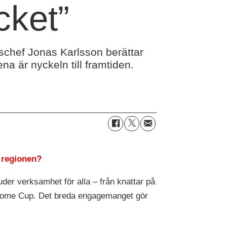
cket”
tschef Jonas Karlsson berättar
a är nyckeln till framtiden.
i regionen?
uder verksamhet för alla – från knattar på
Welcome Cup. Det breda engagemanget gör