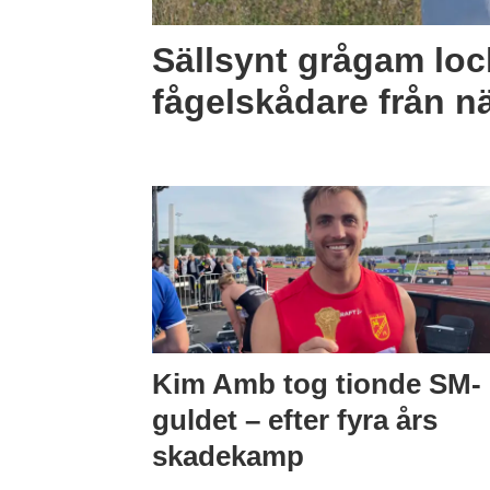
Sällsynt grågam lo
fågelskådare från nä
Kim Amb tog tionde SM-
guldet – efter fyra års
skadekamp