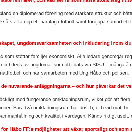
naste fem åren, och vad ser ni som nästa stora steg i ut
ppland en diplomerad förening med starkare struktur och bätt
i också starta upp ett paralag i fotboll samt fördjupa samarb
darskapet, ungdomsverksamheten och inkludering inom kl
ond som stöttar familjer ekonomiskt. Alla ledare genomgår re
 och leds av ungdomar som utbildats via SISU – många åte
attfotboll och har samarbeten med Ung Håbo och polisen.
d de nuvarande anläggningarna – och hur påverkar det v
äckligt med fungerande omklädningsrum, vilket gör att fler
vinner. Bara två omklädningsrum har dusch, och vid matcher
sammanhållning och kvalitet i vardagen. Känns riktigt uselt, 
a för Håbo FF:s möjligheter att växa; sportsligt och som