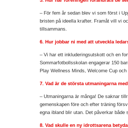
5. Hur har föreningen förändrats de se
– För fem år sedan blev vi som först i U
bristen på ideella krafter. Framåt vill v
tillsammans.
6. Hur jobbar ni med att utveckla le
– Vi har ett inkluderingsutskott och en f
Sommarfotbollsskolan engagerar 150 barn
Play Wellness Minds, Welcome Cup och n
7. Vad är de största utmaningarna me
– Utmaningarna är många! De saknar tillr
gemenskapen före och efter träning förs
egna ibland blir utan. Det påverkar både 
8. Vad skulle en ny idrottsarena betyd