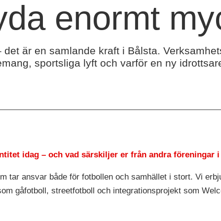
tyda enormt my
– det är en samlande kraft i Bålsta. Verksamhe
g, sportsliga lyft och varför en ny idrottsaren
ntitet idag – och vad särskiljer er från andra föreningar 
 tar ansvar både för fotbollen och samhället i stort. Vi erbj
r som gåfotboll, streetfotboll och integrationsprojekt som 