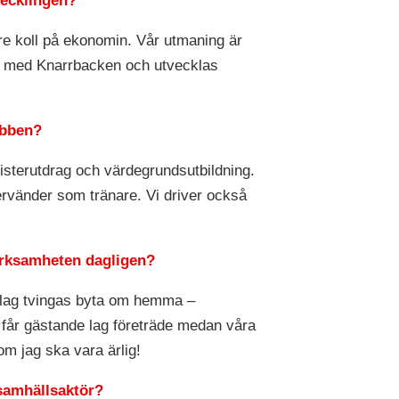
vecklingen?
re koll på ekonomin. Vår utmaning är
etet med Knarrbacken och utvecklas
ubben?
gisterutdrag och värdegrundsutbildning.
rvänder som tränare. Vi driver också
erksamheten dagligen?
a lag tvingas byta om hemma –
 får gästande lag företräde medan våra
om jag ska vara ärlig!
 samhällsaktör?