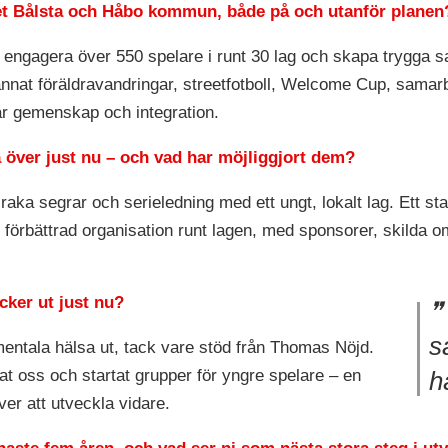
llet Bålsta och Håbo kommun, både på och utanför planen
att engagera över 550 spelare i runt 30 lag och skapa trygg
 annat föräldravandringar, streetfotboll, Welcome Cup, samar
ar gemenskap och integration.
ta över just nu – och vad har möjliggjort dem?
x raka segrar och serieledning med ett ungt, lokalt lag. Ett 
 förbättrad organisation runt lagen, med sponsorer, skilda 
cker ut just nu?
s
mentala hälsa ut, tack vare stöd från Thomas Nöjd.
t oss och startat grupper för yngre spelare – en
h
ver att utveckla vidare.