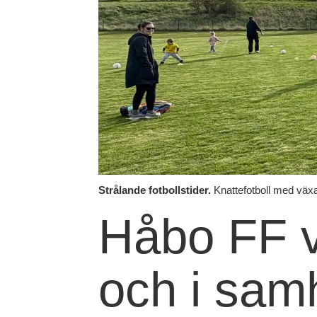
Strålande fotbollstider.
Knattefotboll med väx
Håbo FF v
och i samh