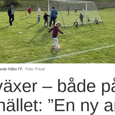
ande Håbo FF.
Foto: Privat
äxer – både p
ället: ”En ny 