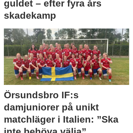
guldet – efter fyra års
skadekamp
Örsundsbro IF:s
damjuniorer på unikt
matchläger i Italien: ”Ska
inte behöva välja”