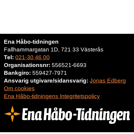
Ena Håbo-tidningen
Fallhammargatan 1D, 721 33 Västerås
Tel:
021-30 46 00
Organisationsnr:
556521-6693
Bankgiro:
559427-7971
Ansvarig utgivare/sidansvarig:
Jonas Edberg
Om cookies
Ena Håbo-tidningens Integritetspolicy