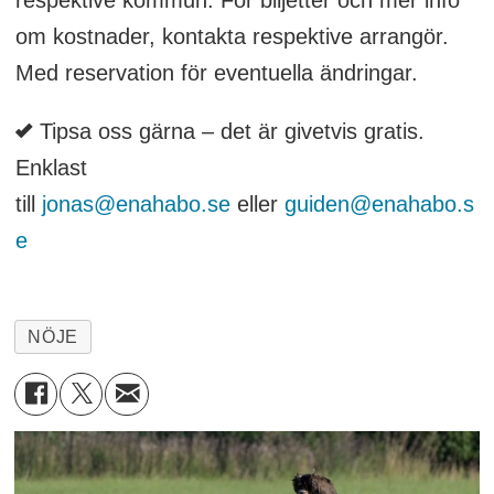
respektive kommun. För biljetter och mer info
om kostnader, kontakta respektive arrangör.
Med reservation för eventuella ändringar.
Tipsa oss gärna – det är givetvis gratis.
Enklast
till
jonas@enahabo.se
eller
guiden@enahabo.s
e
NÖJE