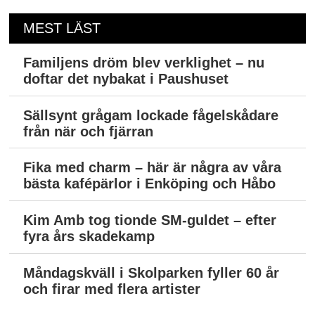
MEST LÄST
Familjens dröm blev verklighet – nu
doftar det nybakat i Paushuset
Sällsynt grågam lockade fågelskådare
från när och fjärran
Fika med charm – här är några av våra
bästa kafépärlor i Enköping och Håbo
Kim Amb tog tionde SM-guldet – efter
fyra års skadekamp
Måndagskväll i Skolparken fyller 60 år
och firar med flera artister