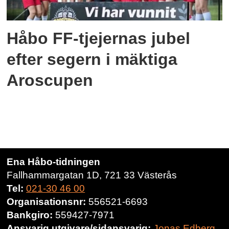
Håbo FF-tjejernas jubel
efter segern i mäktiga
Aroscupen
Ena Håbo-tidningen
Fallhammargatan 1D, 721 33 Västerås
Tel:
021-30 46 00
Organisationsnr:
556521-6693
Bankgiro:
559427-7971
Ansvarig utgivare/sidansvarig:
Jonas Edberg