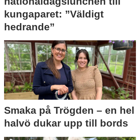
nationaldagslunchen till
kungaparet: ”Väldigt
hedrande”
Smaka på Trögden – en hel
halvö dukar upp till bords