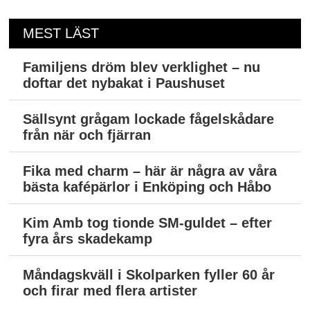
MEST LÄST
Familjens dröm blev verklighet – nu
doftar det nybakat i Paushuset
Sällsynt grågam lockade fågelskådare
från när och fjärran
Fika med charm – här är några av våra
bästa kafépärlor i Enköping och Håbo
Kim Amb tog tionde SM-guldet – efter
fyra års skadekamp
Måndagskväll i Skolparken fyller 60 år
och firar med flera artister