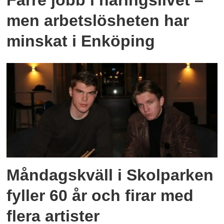
Färre jobb i näringslivet –
men arbetslösheten har
minskat i Enköping
Måndagskväll i Skolparken
fyller 60 år och firar med
flera artister