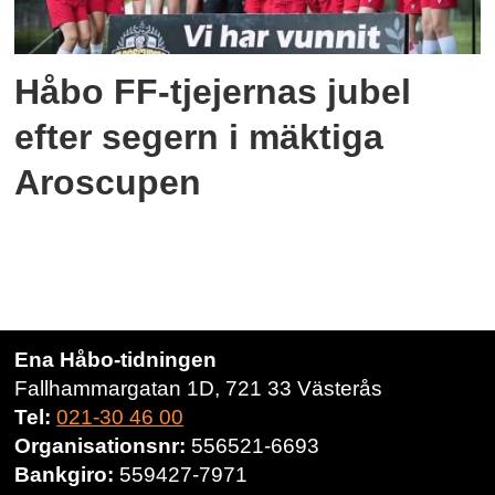
Håbo FF-tjejernas jubel
efter segern i mäktiga
Aroscupen
Ena Håbo-tidningen
Fallhammargatan 1D, 721 33 Västerås
Tel:
021-30 46 00
Organisationsnr:
556521-6693
Bankgiro:
559427-7971