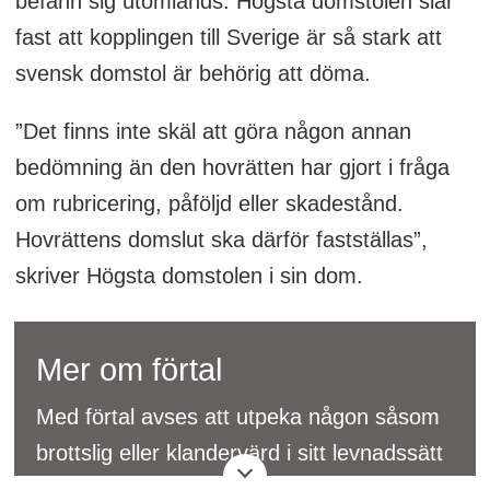
befann sig utomlands. Högsta domstolen slår
fast att kopplingen till Sverige är så stark att
svensk domstol är behörig att döma.
”Det finns inte skäl att göra någon annan
bedömning än den hovrätten har gjort i fråga
om rubricering, påföljd eller skadestånd.
Hovrättens domslut ska därför fastställas”,
skriver Högsta domstolen i sin dom.
Mer om förtal
Med förtal avses att utpeka någon såsom
brottslig eller klandervärd i sitt levnadssätt
eller annars lämna uppgifter som är