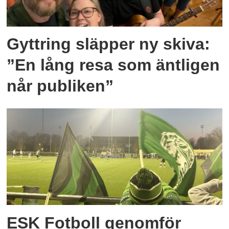
Gyttring släpper ny skiva:
”En lång resa som äntligen
når publiken”
ESK Fotboll genomför