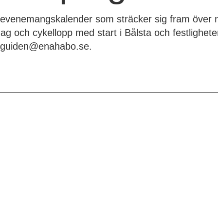
evenemangskalender som sträcker sig fram över nä
g och cykellopp med start i Bålsta och festligheter
 guiden@enahabo.se.