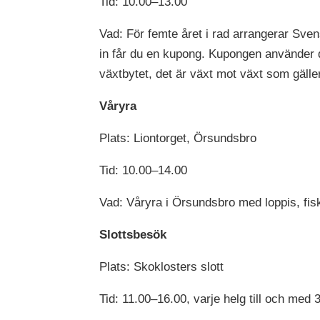
Tid: 10.00–13.00
Vad: För femte året i rad arrangerar Sve
in får du en kupong. Kupongen använder du
växtbytet, det är växt mot växt som gäll
Våryra
Plats: Liontorget, Örsundsbro
Tid: 10.00–14.00
Vad: Våryra i Örsundsbro med loppis, fi
Slottsbesök
Plats: Skoklosters slott
Tid: 11.00–16.00, varje helg till och med 