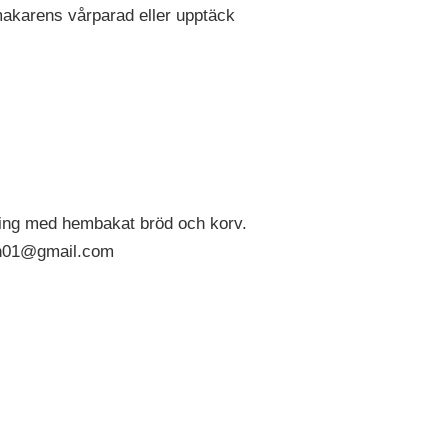
mmakarens vårparad eller upptäck
ering med hembakat bröd och korv.
son01@gmail.com