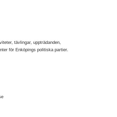
iteter, tävlingar, uppträdanden,
ter för Enköpings politiska partier.
se