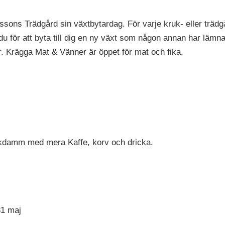
nssons Trädgård sin växtbytardag. För varje kruk- eller tr
 för att byta till dig en ny växt som någon annan har lämna
er. Krägga Mat & Vänner är öppet för mat och fika.
skdamm med mera Kaffe, korv och dricka.
31 maj