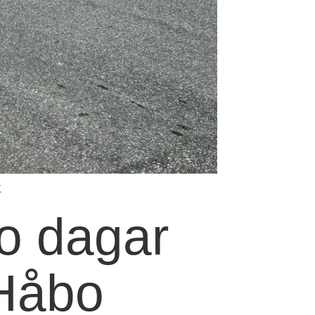
K
o dagar
 Håbo