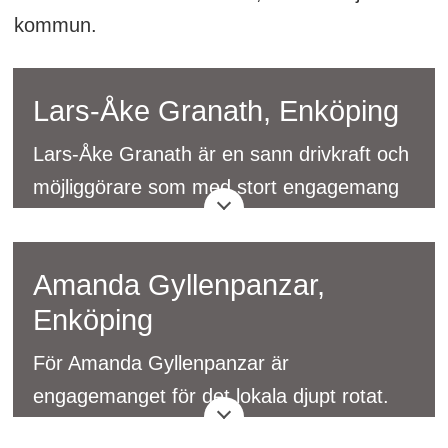
kommun.
Lars-Åke Granath, Enköping
Lars-Åke Granath är en sann drivkraft och
möjliggörare som med stort engagemang
driver Kompassen – en uppskattad
mötesplats för hela Enköping. Under ett
Amanda Gyllenpanzar,
och samma tak samlar han mat, musik,
Enköping
kultur, näringsliv, skola och människor i
alla åldrar. Genom att även utöka
För Amanda Gyllenpanzar är
hotellverksamheten möter han stadens
engagemanget för det lokala djupt rotat.
behov av övernattning. Med dagligt arbete,
Hon vill få Enköpingsborna att upptäcka