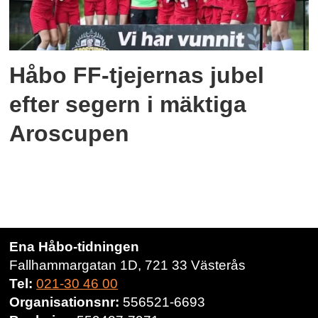
Håbo FF-tjejernas jubel
efter segern i mäktiga
Aroscupen
Ena Håbo-tidningen
Fallhammargatan 1D, 721 33 Västerås
Tel:
021-30 46 00
Organisationsnr:
556521-6693