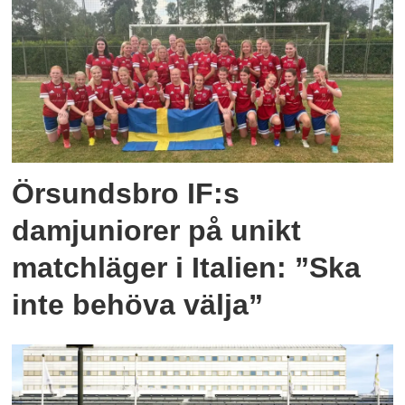
lantmäteriet, vilket innebär att föreningens
rättigheter består även om markägaren
säljer fastigheten.
Örsundsbro IF:s
damjuniorer på unikt
matchläger i Italien: ”Ska
inte behöva välja”