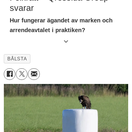
svarar
Hur fungerar ägandet av marken och
arrendeavtalet i praktiken?
Marken ägs av Qressida Group, medan
bostadsrättsföreningen arrenderar den
BÅLSTA
genom ett långsiktigt avtal, liknande en
tomträtt.Arrendeavgiften är fast de första
fem åren. Därefter justeras den enligt
konsumentprisindex. Det ger de boende
förutsägbara kostnader över tid – till
skillnad från föreningar med banklån där
räntan kan förändras.